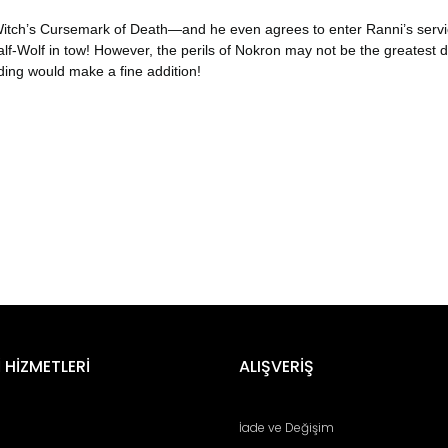
tch’s Cursemark of Death―and he even agrees to enter Ranni’s service
Half-Wolf in tow! However, the perils of Nokron may not be the greatest 
idding would make a fine addition!
er konularda yetersiz gördüğünüz noktaları öneri formunu kullanarak tara
Bu ürüne ilk yorumu siz yapın!
 HİZMETLERİ
ALIŞVERİŞ
Yorum Yaz
İade ve Değişim