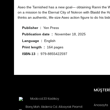
Aseo the Tarnished has a new goal― obtaining Ranni the Wi
on a mission to the Eternal City of Nokron with Blaidd the 
thinks an authentic, life-size Aseo action figure to do his b
Publisher ‏ : ‎
Yen Press
Publication date ‏ : ‎
November 18, 2025
Language ‏ : ‎
English
Print length ‏ : ‎
164 pages
ISBN-13 ‏ : ‎
979-8855422597
Bu ürünün fiyat bilgisi, resim, ürün açıklamalarında ve diğ
Görüş ve önerileriniz için teşekkür ederiz.
Ürün resmi kalitesiz, bozuk veya görüntülenemiyor.
MÜŞTERİ
Ürün açıklamasında eksik bilgiler bulunuyor.
Moda cd.33 Kadikoy
Ürün bilgilerinde hatalar bulunuyor.
Anasayfa
Barış Mah. Akdeniz Cd. Albayrak Piramit
Ürün fiyatı diğer sitelerden daha pahalı.