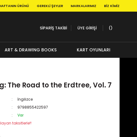
HAFTANIN ÜRÜNÜ
GEREKLI ŞEYLER
MARKALARIMIZ
BIZ KIMIZ
SİPARİŞ TAKİBİ
ÜYE GİRİŞİ
ART & DRAWING BOOKS
KART OYUNLARI
g: The Road to the Erdtree, Vol. 7
İngilizce
9798855422597
Var
layan taksitlerle!!