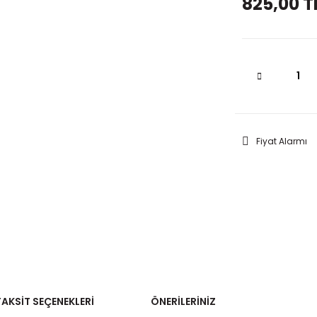
825,00 T
Fiyat Alarmı
TAKSIT SEÇENEKLERI
ÖNERILERINIZ