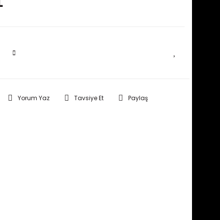
L
SEPETE EKLE
Yorum Yaz
Tavsiye Et
Paylaş