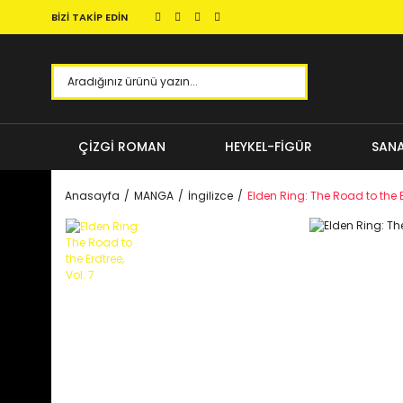
BİZİ TAKİP EDİN
ÇİZGİ ROMAN
HEYKEL-FİGÜR
SANA
Anasayfa
MANGA
İngilizce
Elden Ring: The Road to the Er