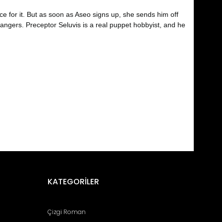
 for it. But as soon as Aseo signs up, she sends him off
dangers. Preceptor Seluvis is a real puppet hobbyist, and he
fımıza iletebilirsiniz.
KATEGORİLER
Çizgi Roman