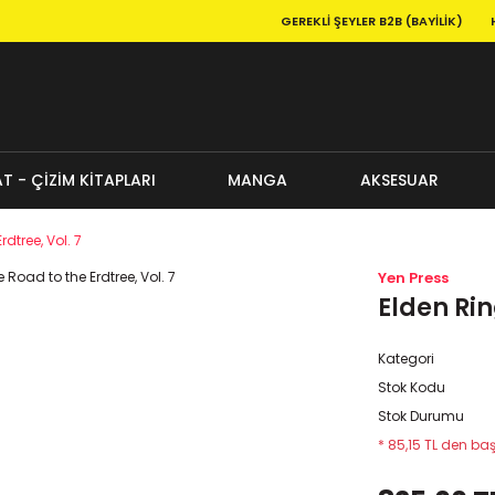
GEREKLI ŞEYLER B2B (BAYILIK)
T - ÇİZİM KİTAPLARI
MANGA
AKSESUAR
dtree, Vol. 7
Yen Press
Elden Rin
Kategori
Stok Kodu
Stok Durumu
* 85,15 TL den baş