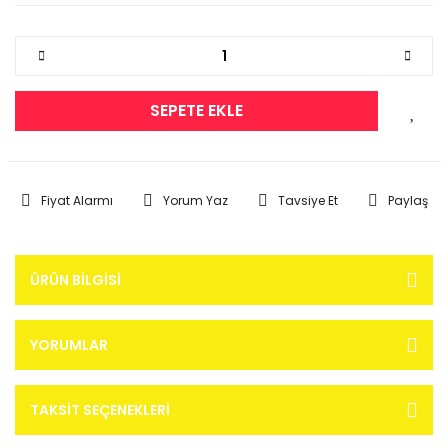
SEPETE EKLE
Fiyat Alarmı
Yorum Yaz
Tavsiye Et
Paylaş
ÜRÜN BILGISI
YORUMLAR
TAKSIT SEÇENEKLERI