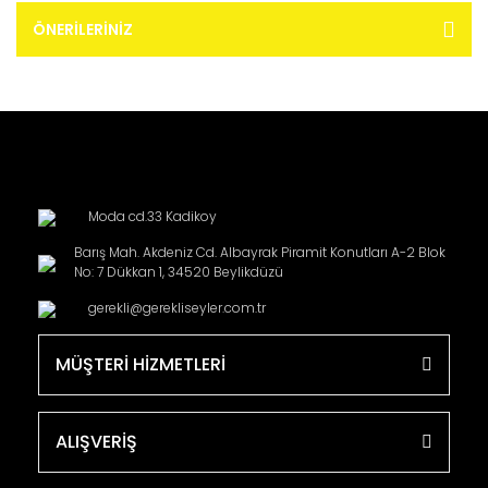
ÖNERILERINIZ
Moda cd.33 Kadikoy
Barış Mah. Akdeniz Cd. Albayrak Piramit Konutları A-2 Blok
No: 7 Dükkan 1, 34520 Beylikdüzü
gerekli@gerekliseyler.com.tr
MÜŞTERİ HİZMETLERİ
ALIŞVERİŞ