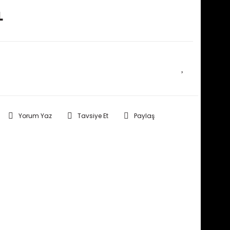
L
E HABER VER
Yorum Yaz
Tavsiye Et
Paylaş