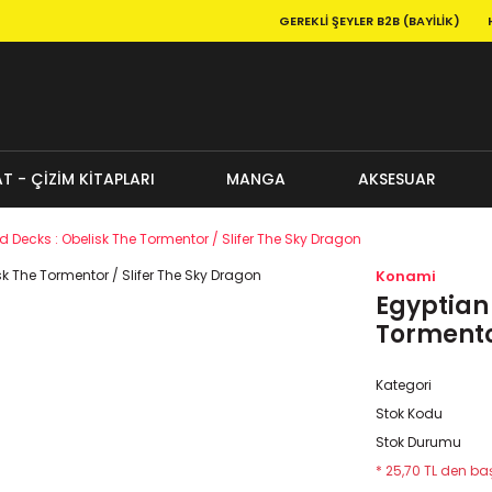
GEREKLI ŞEYLER B2B (BAYILIK)
T - ÇİZİM KİTAPLARI
MANGA
AKSESUAR
 Decks : Obelisk The Tormentor / Slifer The Sky Dragon
Konami
Egyptian 
Tormentor
Kategori
Stok Kodu
Stok Durumu
* 25,70 TL den baş