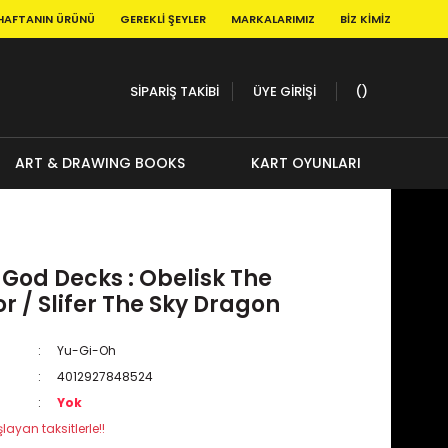
HAFTANIN ÜRÜNÜ
GEREKLI ŞEYLER
MARKALARIMIZ
BIZ KIMIZ
SİPARİŞ TAKİBİ
ÜYE GİRİŞİ
ART & DRAWING BOOKS
KART OYUNLARI
God Decks : Obelisk The
 / Slifer The Sky Dragon
Yu-Gi-Oh
4012927848524
Yok
layan taksitlerle!!