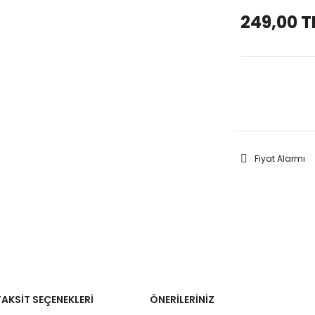
249,00 T
GELİNC
Fiyat Alarmı
TAKSIT SEÇENEKLERI
ÖNERILERINIZ