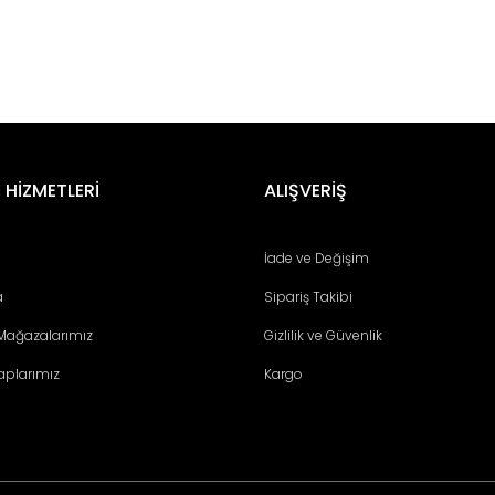
.
er konularda yetersiz gördüğünüz noktaları öneri formunu kullanarak tara
Bu ürüne ilk yorumu siz yapın!
 HİZMETLERİ
ALIŞVERİŞ
Yorum Yaz
İade ve Değişim
a
Sipariş Takibi
 Mağazalarımız
Gizlilik ve Güvenlik
aplarımız
Kargo
Gönder