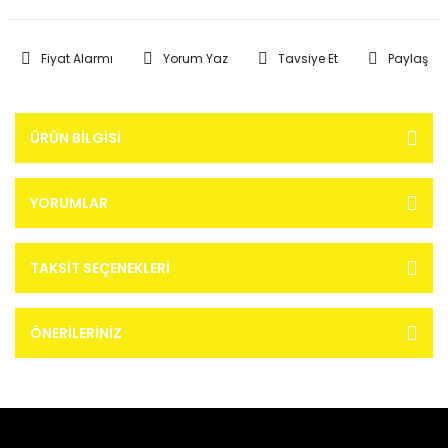
Fiyat Alarmı
Yorum Yaz
Tavsiye Et
Paylaş
ÜRÜN BILGISI
YORUMLAR
TAKSIT SEÇENEKLERI
ÖNERILERINIZ