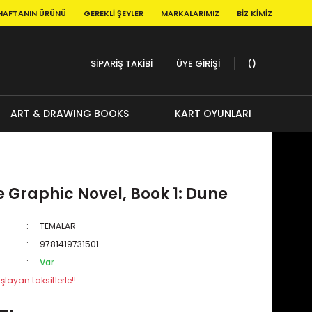
HAFTANIN ÜRÜNÜ
GEREKLI ŞEYLER
MARKALARIMIZ
BIZ KIMIZ
SİPARİŞ TAKİBİ
ÜYE GİRİŞİ
ART & DRAWING BOOKS
KART OYUNLARI
 Graphic Novel, Book 1: Dune
TEMALAR
9781419731501
Var
şlayan taksitlerle!!