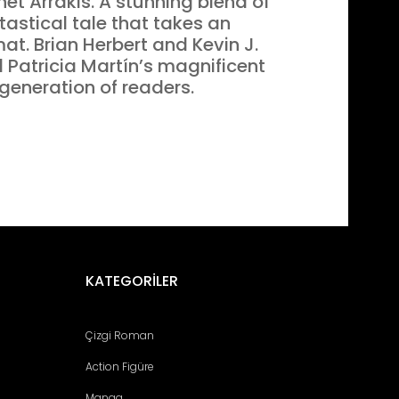
net Arrakis. A stunning blend of
stastical tale that takes an
at. Brian Herbert and Kevin J.
d Patricia Martín’s magnificent
w generation of readers.
fımıza iletebilirsiniz.
KATEGORİLER
Çizgi Roman
Action Figüre
Manga