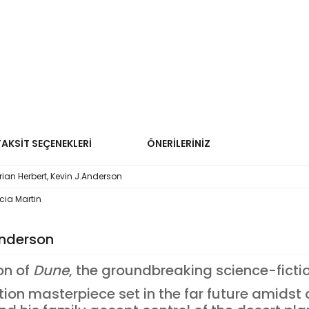
TAKSIT SEÇENEKLERI
ÖNERILERINIZ
Brian Herbert, Kevin J.Anderson
icia Martin
 Anderson
on of
Dune
, the groundbreaking science-fictio
ction masterpiece set in the far future amidst 