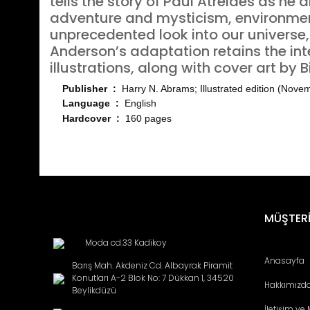
tells the story of Paul Atreides as he 
adventure and mysticism, environmen
unprecedented look into our universe,
Anderson’s adaptation retains the inte
illustrations, along with cover art by B
Publisher ‏ : ‎
Harry N. Abrams; Illustrated edition (Nove
Language ‏ : ‎
English
Hardcover ‏ : ‎
160 pages
Bu ürünün fiyat bilgisi, resim, ürün açıklamalarında ve diğ
Görüş ve önerileriniz için teşekkür ederiz.
Ürün resmi kalitesiz, bozuk veya görüntülenemiyor.
MÜŞTERİ
Ürün açıklamasında eksik bilgiler bulunuyor.
Moda cd.33 Kadikoy
Ürün bilgilerinde hatalar bulunuyor.
Anasayfa
Barış Mah. Akdeniz Cd. Albayrak Piramit
Ürün fiyatı diğer sitelerden daha pahalı.
Konutları A-2 Blok No: 7 Dükkan 1, 34520
Hakkımızd
Bu ürüne benzer farklı alternatifler olmalı.
Beylikdüzü
İletişim ve