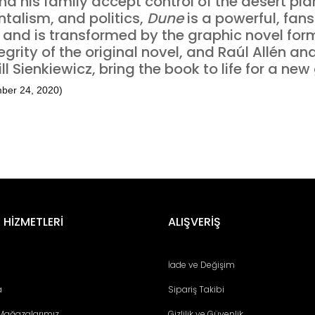
and his family accept control of the desert pla
talism, and politics,
Dune
is a powerful, fan
 and is transformed by the graphic novel form
grity of the original novel, and Raúl Allén an
ill Sienkiewicz, bring the book to life for a ne
mber 24, 2020)
er konularda yetersiz gördüğünüz noktaları öneri formunu kullanarak tara
Bu ürüne ilk yorumu siz yapın!
 HİZMETLERİ
ALIŞVERİŞ
Yorum Yaz
İade ve Değişim
a
Sipariş Takibi
 Mağazalarımız
Gizlilik ve Güvenlik