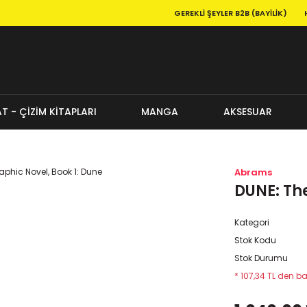
GEREKLI ŞEYLER B2B (BAYILIK)
T - ÇİZİM KİTAPLARI
MANGA
AKSESUAR
Abrams
DUNE: The
Kategori
Stok Kodu
Stok Durumu
* 107,34 TL den ba