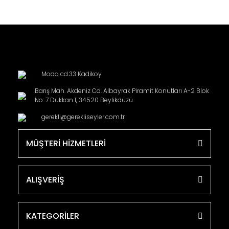
Moda cd.33 Kadikoy
Barış Mah. Akdeniz Cd. Albayrak Piramit Konutları A-2 Blok
No: 7 Dükkan 1, 34520 Beylikdüzü
gerekli@gerekliseyler.com.tr
MÜŞTERİ HİZMETLERİ
ALIŞVERİŞ
KATEGORİLER