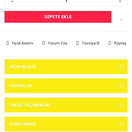
SEPETE EKLE
Fiyat Alarmı
Yorum Yaz
Tavsiye Et
Paylaş
ÜRÜN BILGISI
YORUMLAR
TAKSIT SEÇENEKLERI
ÖNERILERINIZ