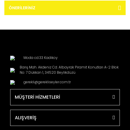
ÖNERILERINIZ
Moda cd.33 Kadikoy
Barış Mah. Akdeniz Cd. Albayrak Piramit Konutları A-2 Blok
No: 7 Dükkan 1, 34520 Beylikdüzü
gerekli@gerekliseyler.com.tr
MÜŞTERİ HİZMETLERİ
ALIŞVERİŞ