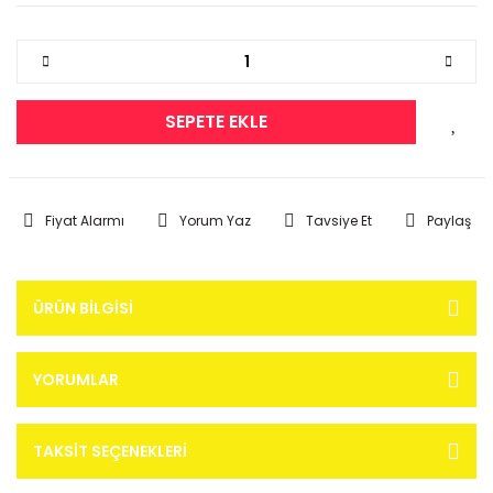
SEPETE EKLE
Fiyat Alarmı
Yorum Yaz
Tavsiye Et
Paylaş
ÜRÜN BILGISI
YORUMLAR
TAKSIT SEÇENEKLERI