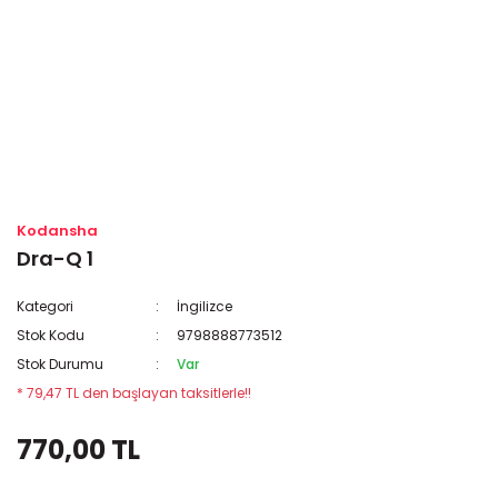
Kodansha
Dra-Q 1
Kategori
İngilizce
Stok Kodu
9798888773512
Stok Durumu
Var
* 79,47 TL den başlayan taksitlerle!!
770,00 TL