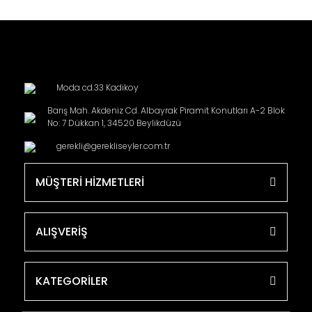
Moda cd.33 Kadikoy
Barış Mah. Akdeniz Cd. Albayrak Piramit Konutları A-2 Blok
No: 7 Dükkan 1, 34520 Beylikdüzü
gerekli@gerekliseyler.com.tr
MÜŞTERİ HİZMETLERİ
ALIŞVERİŞ
KATEGORİLER