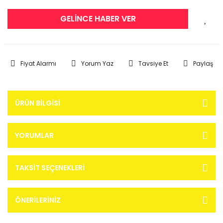
GELİNCE HABER VER
Fiyat Alarmı
Yorum Yaz
Tavsiye Et
Paylaş
ÜRÜN BILGISI
YORUMLAR
TAKSIT SEÇENEKLERI
ÖNERILERINIZ