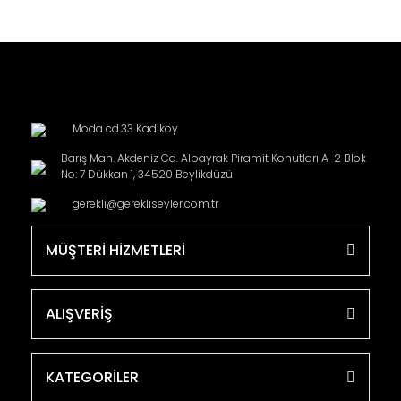
Moda cd.33 Kadikoy
Barış Mah. Akdeniz Cd. Albayrak Piramit Konutları A-2 Blok
No: 7 Dükkan 1, 34520 Beylikdüzü
gerekli@gerekliseyler.com.tr
MÜŞTERİ HİZMETLERİ
ALIŞVERİŞ
KATEGORİLER