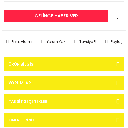
GELİNCE HABER VER
Fiyat Alarmı
Yorum Yaz
Tavsiye Et
Paylaş
ÜRÜN BILGISI
YORUMLAR
TAKSIT SEÇENEKLERI
ÖNERILERINIZ