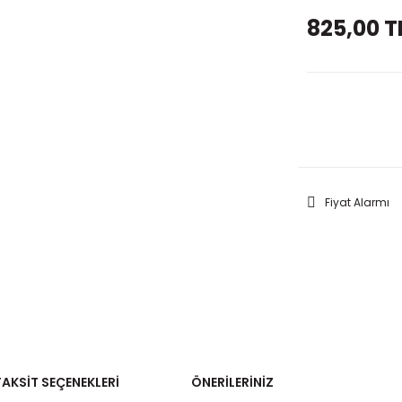
825,00 T
GELİNC
Fiyat Alarmı
TAKSIT SEÇENEKLERI
ÖNERILERINIZ