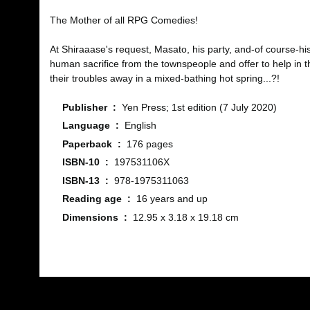
The Mother of all RPG Comedies!
At Shiraaase's request, Masato, his party, and-of course-
human sacrifice from the townspeople and offer to help in t
their troubles away in a mixed-bathing hot spring...?!
Publisher ‏ : ‎
Yen Press; 1st edition (7 July 2020)
Language ‏ : ‎
English
Paperback ‏ : ‎
176 pages
ISBN-10 ‏ : ‎
197531106X
ISBN-13 ‏ : ‎
978-1975311063
Reading age ‏ : ‎
16 years and up
Dimensions ‏ : ‎
12.95 x 3.18 x 19.18 cm
Bu ürünün fiyat bilgisi, resim, ürün açıklamalarında ve diğ
Görüş ve önerileriniz için teşekkür ederiz.