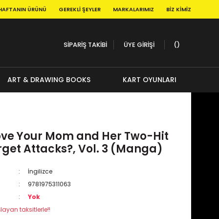
HAFTANIN ÜRÜNÜ
GEREKLI ŞEYLER
MARKALARIMIZ
BIZ KIMIZ
SİPARİŞ TAKİBİ
ÜYE GİRİŞİ
ART & DRAWING BOOKS
KART OYUNLARI
ove Your Mom and Her Two-Hit
rget Attacks?, Vol. 3 (Manga)
İngilizce
9781975311063
Yok
layan taksitlerle!!