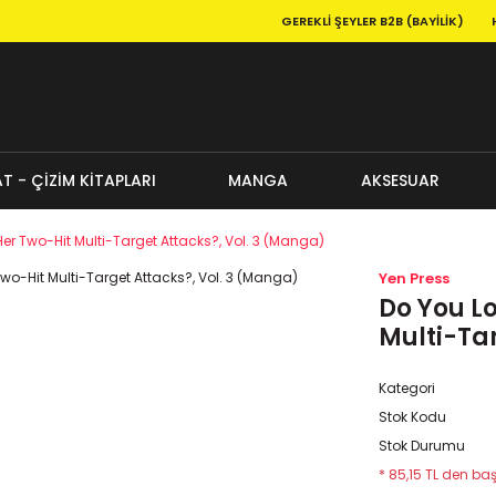
GEREKLI ŞEYLER B2B (BAYILIK)
T - ÇİZİM KİTAPLARI
MANGA
AKSESUAR
r Two-Hit Multi-Target Attacks?, Vol. 3 (Manga)
Yen Press
Do You L
Multi-Ta
Kategori
Stok Kodu
Stok Durumu
* 85,15 TL den baş