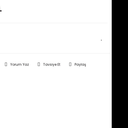
L
E HABER VER
Yorum Yaz
Tavsiye Et
Paylaş