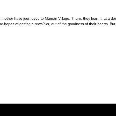
his mother have journeyed to Maman Village. There, they learn that a 
he hopes of getting a rewa?-er, out of the goodness of their hearts. But
er konularda yetersiz gördüğünüz noktaları öneri formunu kullanarak tara
Bu ürüne ilk yorumu siz yapın!