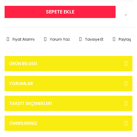
SEPETE EKLE
Fiyat Alarmı
Yorum Yaz
Tavsiye Et
Paylaş
ÜRÜN BILGISI
YORUMLAR
TAKSIT SEÇENEKLERI
ÖNERILERINIZ