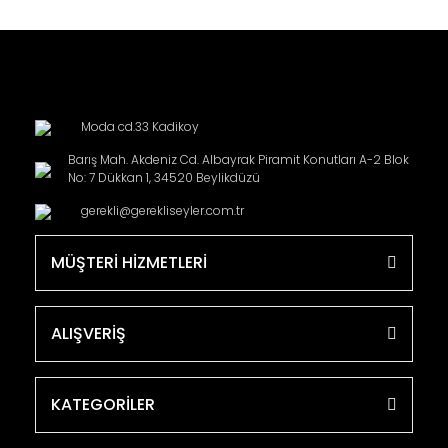
Moda cd.33 Kadikoy
Barış Mah. Akdeniz Cd. Albayrak Piramit Konutları A-2 Blok
No: 7 Dükkan 1, 34520 Beylikdüzü
gerekli@gerekliseyler.com.tr
MÜŞTERİ HİZMETLERİ
ALIŞVERİŞ
KATEGORİLER