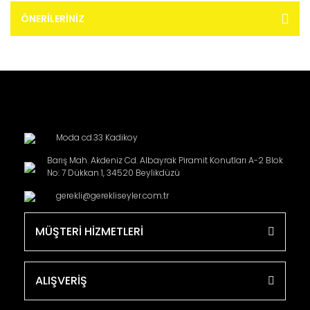
ÖNERILERINIZ
Moda cd.33 Kadikoy
Barış Mah. Akdeniz Cd. Albayrak Piramit Konutları A-2 Blok
No: 7 Dükkan 1, 34520 Beylikdüzü
gerekli@gerekliseyler.com.tr
MÜŞTERİ HİZMETLERİ
ALIŞVERİŞ