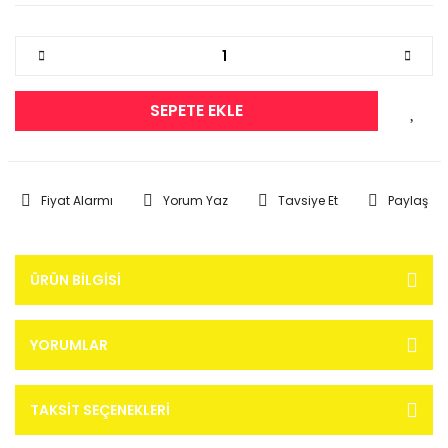
SEPETE EKLE
Fiyat Alarmı
Yorum Yaz
Tavsiye Et
Paylaş
ÜRÜN BILGISI
YORUMLAR
TAKSIT SEÇENEKLERI