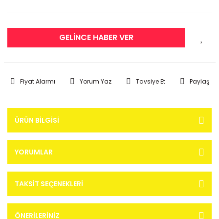
GELİNCE HABER VER
Fiyat Alarmı
Yorum Yaz
Tavsiye Et
Paylaş
ÜRÜN BILGISI
YORUMLAR
TAKSIT SEÇENEKLERI
ÖNERILERINIZ