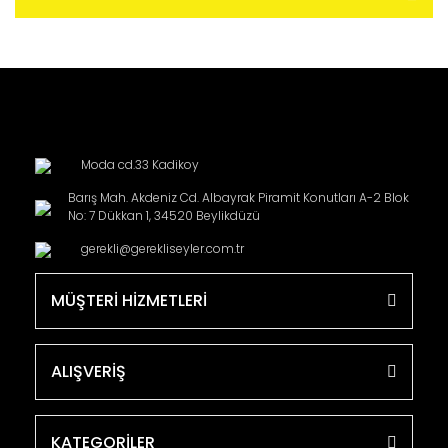
Moda cd.33 Kadikoy
Barış Mah. Akdeniz Cd. Albayrak Piramit Konutları A-2 Blok
No: 7 Dükkan 1, 34520 Beylikdüzü
gerekli@gerekliseyler.com.tr
MÜŞTERİ HİZMETLERİ
ALIŞVERİŞ
KATEGORİLER