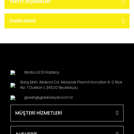
TAKSIT SEÇENEKLERI
ÖNERILERINIZ
Moda cd.33 Kadikoy
Barış Mah. Akdeniz Cd. Albayrak Piramit Konutları A-2 Blok
No: 7 Dükkan 1, 34520 Beylikdüzü
gerekli@gerekliseyler.com.tr
MÜŞTERİ HİZMETLERİ