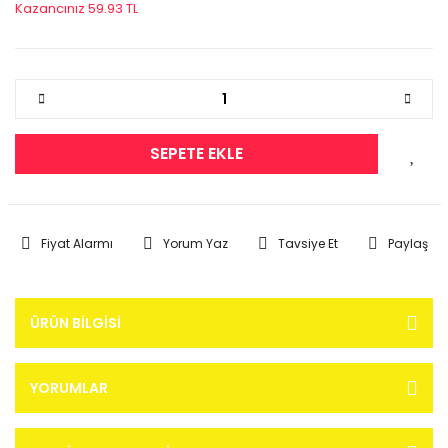
Kazancınız 59.93 TL
SEPETE EKLE
Fiyat Alarmı
Yorum Yaz
Tavsiye Et
Paylaş
ÜRÜN BILGISI
YORUMLAR