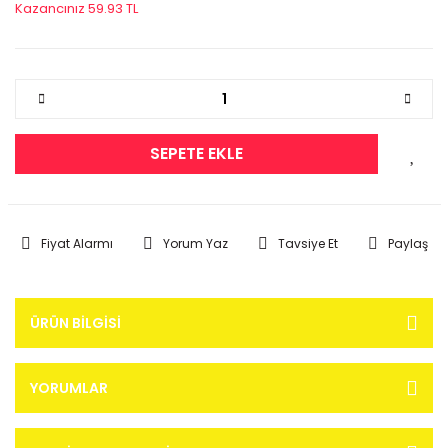
Kazancınız 59.93 TL
SEPETE EKLE
Fiyat Alarmı
Yorum Yaz
Tavsiye Et
Paylaş
ÜRÜN BILGISI
YORUMLAR