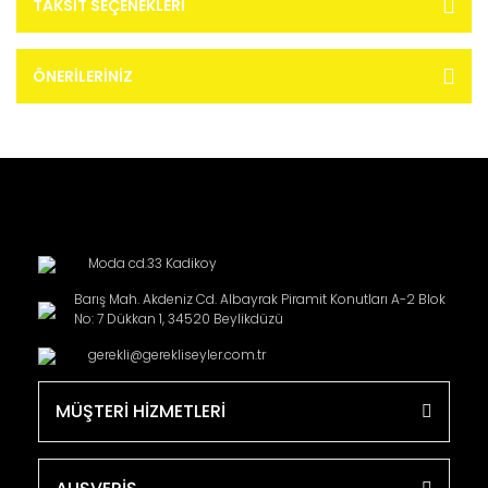
TAKSIT SEÇENEKLERI
ÖNERILERINIZ
Moda cd.33 Kadikoy
Barış Mah. Akdeniz Cd. Albayrak Piramit Konutları A-2 Blok
No: 7 Dükkan 1, 34520 Beylikdüzü
gerekli@gerekliseyler.com.tr
MÜŞTERİ HİZMETLERİ