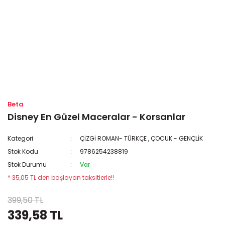
Beta
Disney En Güzel Maceralar - Korsanlar
Kategori
ÇİZGİ ROMAN- TÜRKÇE
,
ÇOCUK - GENÇLİK
Stok Kodu
9786254238819
Stok Durumu
Var
* 35,05 TL den başlayan taksitlerle!!
399,50 TL
339,58 TL