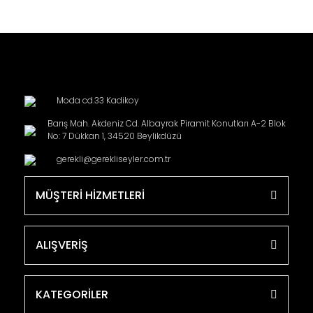
Moda cd.33 Kadikoy
Barış Mah. Akdeniz Cd. Albayrak Piramit Konutları A-2 Blok
No: 7 Dükkan 1, 34520 Beylikdüzü
gerekli@gerekliseyler.com.tr
MÜŞTERİ HİZMETLERİ
ALIŞVERİŞ
KATEGORİLER