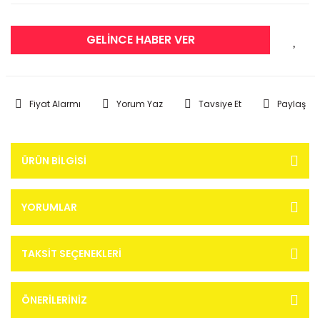
GELİNCE HABER VER
Fiyat Alarmı
Yorum Yaz
Tavsiye Et
Paylaş
ÜRÜN BILGISI
YORUMLAR
TAKSIT SEÇENEKLERI
ÖNERILERINIZ