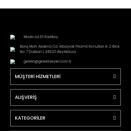
Moda cd.33 Kadikoy
Barış Mah. Akdeniz Cd. Albayrak Piramit Konutları A-2 Blok
No: 7 Dükkan 1, 34520 Beylikdüzü
gerekli@gerekliseyler.com.tr
MÜŞTERİ HİZMETLERİ
ALIŞVERİŞ
KATEGORİLER