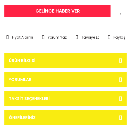
GELİNCE HABER VER
Fiyat Alarmı
Yorum Yaz
Tavsiye Et
Paylaş
ÜRÜN BILGISI
YORUMLAR
TAKSIT SEÇENEKLERI
ÖNERILERINIZ