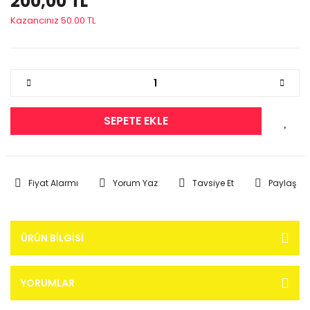
200,00 TL
Kazancınız 50.00 TL
SEPETE EKLE
Fiyat Alarmı
Yorum Yaz
Tavsiye Et
Paylaş
ÜRÜN BILGISI
YORUMLAR