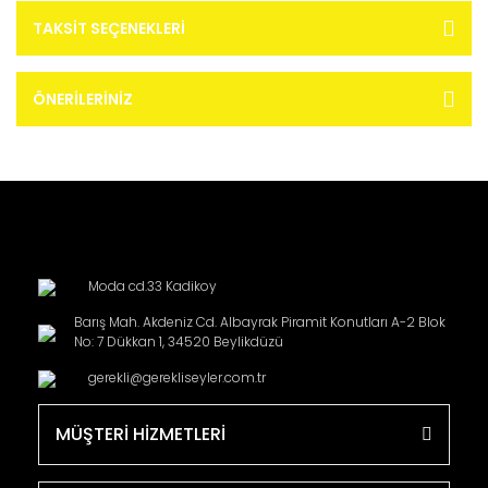
TAKSIT SEÇENEKLERI
ÖNERILERINIZ
Moda cd.33 Kadikoy
Barış Mah. Akdeniz Cd. Albayrak Piramit Konutları A-2 Blok
No: 7 Dükkan 1, 34520 Beylikdüzü
gerekli@gerekliseyler.com.tr
MÜŞTERİ HİZMETLERİ