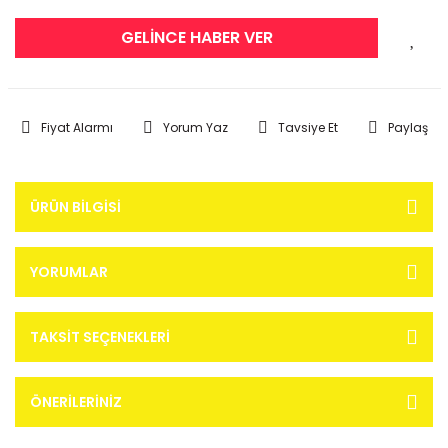
GELİNCE HABER VER
Fiyat Alarmı
Yorum Yaz
Tavsiye Et
Paylaş
ÜRÜN BILGISI
YORUMLAR
TAKSIT SEÇENEKLERI
ÖNERILERINIZ