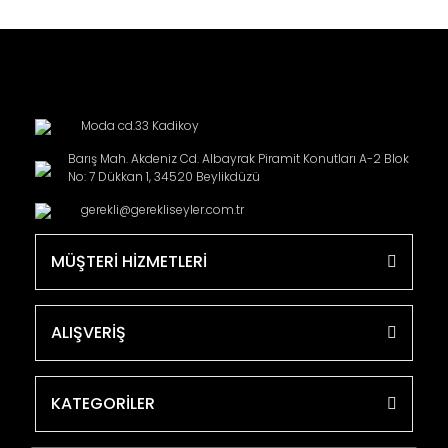
Moda cd.33 Kadikoy
Barış Mah. Akdeniz Cd. Albayrak Piramit Konutları A-2 Blok
No: 7 Dükkan 1, 34520 Beylikdüzü
gerekli@gerekliseyler.com.tr
MÜŞTERİ HİZMETLERİ
ALIŞVERİŞ
KATEGORİLER