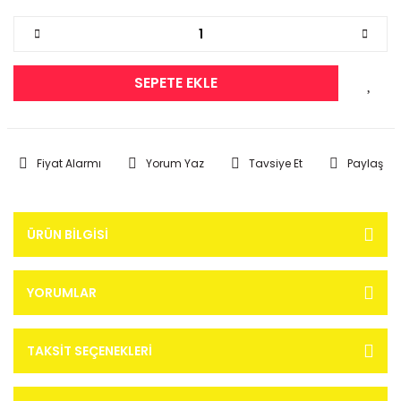
SEPETE EKLE
Fiyat Alarmı
Yorum Yaz
Tavsiye Et
Paylaş
ÜRÜN BILGISI
YORUMLAR
TAKSIT SEÇENEKLERI