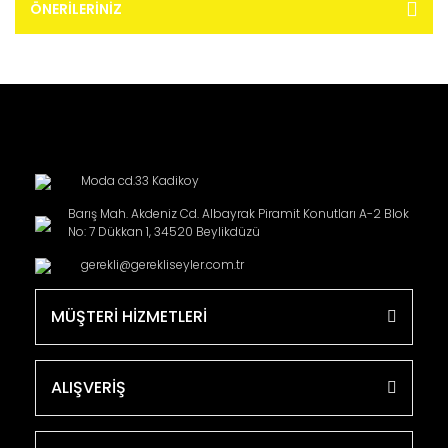
ÖNERILERINIZ
Moda cd.33 Kadikoy
Barış Mah. Akdeniz Cd. Albayrak Piramit Konutları A-2 Blok
No: 7 Dükkan 1, 34520 Beylikdüzü
gerekli@gerekliseyler.com.tr
MÜŞTERİ HİZMETLERİ
ALIŞVERİŞ