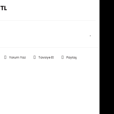
 TL
E HABER VER
Yorum Yaz
Tavsiye Et
Paylaş