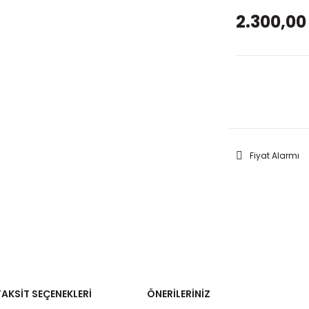
2.300,00
GELİNC
Fiyat Alarmı
TAKSIT SEÇENEKLERI
ÖNERILERINIZ