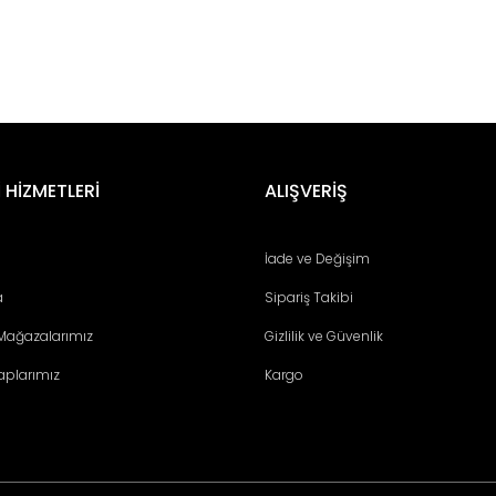
er konularda yetersiz gördüğünüz noktaları öneri formunu kullanarak tara
Bu ürüne ilk yorumu siz yapın!
 HİZMETLERİ
ALIŞVERİŞ
Yorum Yaz
İade ve Değişim
a
Sipariş Takibi
 Mağazalarımız
Gizlilik ve Güvenlik
aplarımız
Kargo
Gönder