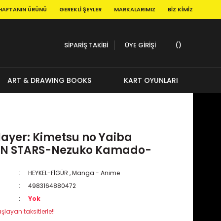
HAFTANIN ÜRÜNÜ
GEREKLI ŞEYLER
MARKALARIMIZ
BIZ KIMIZ
SİPARİŞ TAKİBİ
ÜYE GİRİŞİ
ART & DRAWING BOOKS
KART OYUNLARI
ayer: Kimetsu no Yaiba
ON STARS-Nezuko Kamado-
HEYKEL-FİGÜR
,
Manga - Anime
4983164880472
Yok
şlayan taksitlerle!!