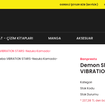
GEREKLI ŞEYLER B2B (BAYILIK)
T - ÇİZİM KİTAPLARI
MANGA
AKSESUAR
a VIBRATION STARS-Nezuko Kamado-
Banpresto
Demon Sl
VIBRATI
Kategori
Stok Kodu
Stok Durumu
* 237,38 TL den ba