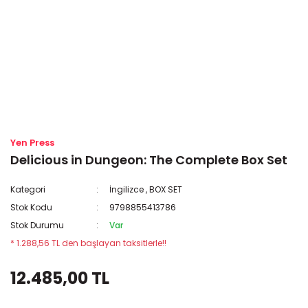
Yen Press
Delicious in Dungeon: The Complete Box Set
Kategori
İngilizce
,
BOX SET
Stok Kodu
9798855413786
Stok Durumu
Var
* 1.288,56 TL den başlayan taksitlerle!!
12.485,00 TL