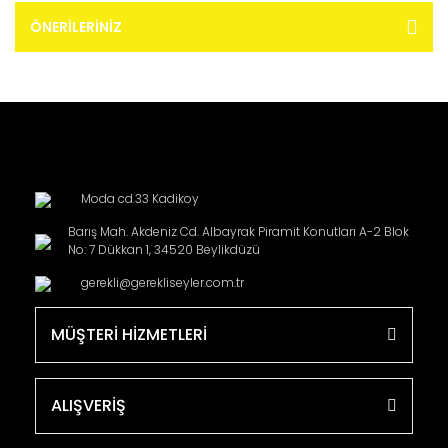
ÖNERILERINIZ
Moda cd.33 Kadikoy
Barış Mah. Akdeniz Cd. Albayrak Piramit Konutları A-2 Blok
No: 7 Dükkan 1, 34520 Beylikdüzü
gerekli@gerekliseyler.com.tr
MÜŞTERİ HİZMETLERİ
ALIŞVERİŞ