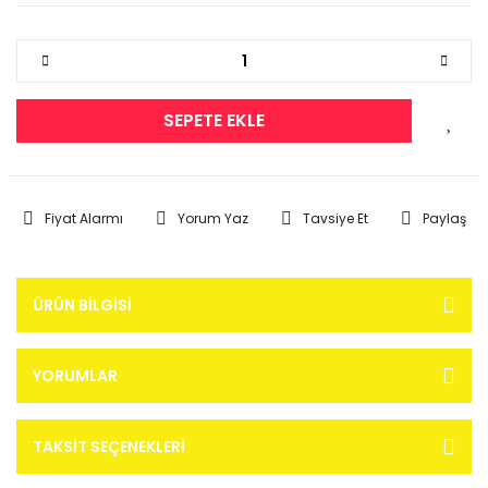
SEPETE EKLE
Fiyat Alarmı
Yorum Yaz
Tavsiye Et
Paylaş
ÜRÜN BILGISI
YORUMLAR
TAKSIT SEÇENEKLERI