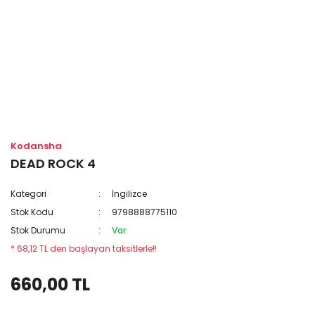
Kodansha
DEAD ROCK 4
Kategori
İngilizce
Stok Kodu
9798888775110
Stok Durumu
Var
* 68,12 TL den başlayan taksitlerle!!
660,00 TL