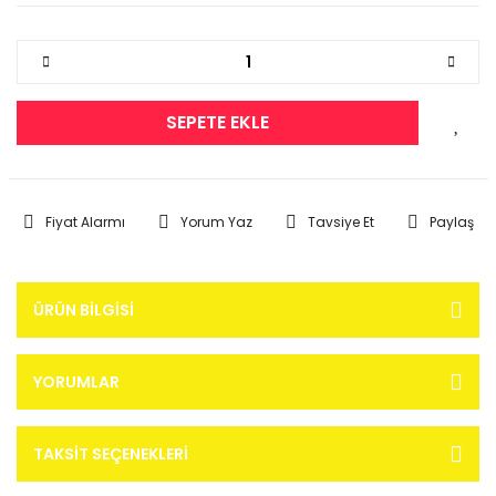
SEPETE EKLE
Fiyat Alarmı
Yorum Yaz
Tavsiye Et
Paylaş
ÜRÜN BILGISI
YORUMLAR
TAKSIT SEÇENEKLERI