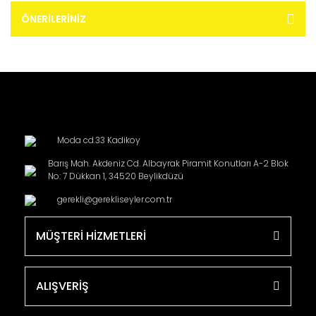
ÖNERILERINIZ
Moda cd.33 Kadikoy
Barış Mah. Akdeniz Cd. Albayrak Piramit Konutları A-2 Blok
No: 7 Dükkan 1, 34520 Beylikdüzü
gerekli@gerekliseyler.com.tr
MÜŞTERİ HİZMETLERİ
ALIŞVERİŞ