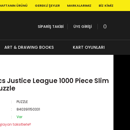
HAFTANIN ÜRÜNÜ
GEREKLI ŞEYLER
MARKALARIMIZ
BIZ KIMIZ
SİPARİŞ TAKİBİ
ÜYE GİRİŞİ
ART & DRAWING BOOKS
KART OYUNLARI
s Justice League 1000 Piece Slim
uzzle
PUZZLE
840391150331
Var
layan taksitlerle!!