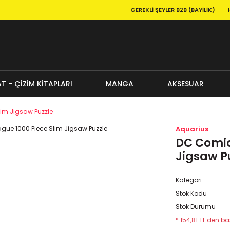
GEREKLI ŞEYLER B2B (BAYILIK)
T - ÇİZİM KİTAPLARI
MANGA
AKSESUAR
lim Jigsaw Puzzle
Aquarius
DC Comic
Jigsaw P
Kategori
Stok Kodu
Stok Durumu
* 154,81 TL den baş