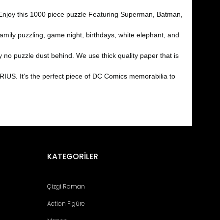
Enjoy this 1000 piece puzzle Featuring Superman, Batman,
mily puzzling, game night, birthdays, white elephant, and
no puzzle dust behind. We use thick quality paper that is
. It's the perfect piece of DC Comics memorabilia to
fımıza iletebilirsiniz.
KATEGORİLER
Çizgi Roman
Action Figüre