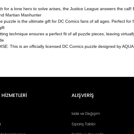
r a lone hero to solve arises, the Justice League answers the call! 
nd Martian Manhunter
 is the ultimate gift for DC Comics fans of all ages. Perfect for fa
ift
chnique ensures a perfect fit of all puzzle pieces, leaving virtually 
ide
s is an officially licensed DC Comics puzzle designed by AQUARIUS
er konularda yetersiz gördüğünüz noktaları öneri formunu kullanarak tara
Bu ürüne ilk yorumu siz yapın!
 HİZMETLERİ
ALIŞVERİŞ
Yorum Yaz
İade ve Değişim
a
Sipariş Takibi