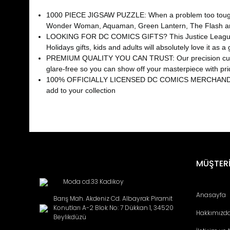
1000 PIECE JIGSAW PUZZLE: When a problem too tough fo
Wonder Woman, Aquaman, Green Lantern, The Flash a
LOOKING FOR DC COMICS GIFTS? This Justice League puzzle
Holidays gifts, kids and adults will absolutely love it as a g
PREMIUM QUALITY YOU CAN TRUST: Our precision cutting te
glare-free so you can show off your masterpiece with pr
100% OFFICIALLY LICENSED DC COMICS MERCHANDISE: Thi
add to your collection
Bu ürünün fiyat bilgisi, resim, ürün açıklamalarında ve diğ
Görüş ve önerileriniz için teşekkür ederiz.
Ürün resmi kalitesiz, bozuk veya görüntülenemiyor.
MÜŞTERİ
Ürün açıklamasında eksik bilgiler bulunuyor.
Moda cd.33 Kadikoy
Ürün bilgilerinde hatalar bulunuyor.
Anasayfa
Barış Mah. Akdeniz Cd. Albayrak Piramit
Ürün fiyatı diğer sitelerden daha pahalı.
Konutları A-2 Blok No: 7 Dükkan 1, 34520
Hakkımızd
Bu ürüne benzer farklı alternatifler olmalı.
Beylikdüzü