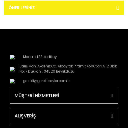
ÖNERILERINIZ
Moda cd.33 Kadikoy
Barış Mah. Akdeniz Cd. Albayrak Piramit Konutları A-2 Blok
No: 7 Dükkan 1, 34520 Beylikdüzü
gerekli@gerekliseyler.com.tr
MÜŞTERİ HİZMETLERİ
ALIŞVERİŞ