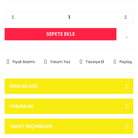
SEPETE EKLE
Fiyat Alarmı
Yorum Yaz
Tavsiye Et
Paylaş
ÜRÜN BILGISI
YORUMLAR
TAKSIT SEÇENEKLERI