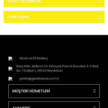
TAKSIT SEÇENEKLERI
ÖNERILERINIZ
Moda cd.33 Kadikoy
Barış Mah. Akdeniz Cd. Albayrak Piramit Konutları A-2 Blok
No: 7 Dükkan 1, 34520 Beylikdüzü
gerekli@gerekliseyler.com.tr
MÜŞTERİ HİZMETLERİ