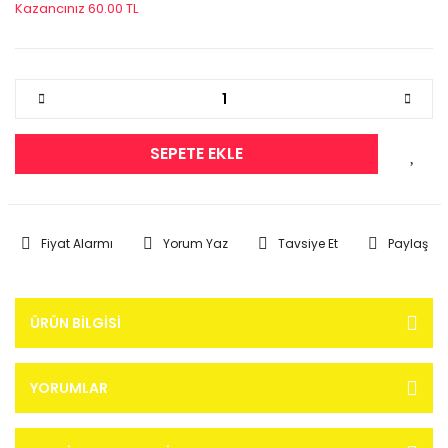
Kazancınız 60.00 TL
SEPETE EKLE
Fiyat Alarmı
Yorum Yaz
Tavsiye Et
Paylaş
ÜRÜN BILGISI
YORUMLAR