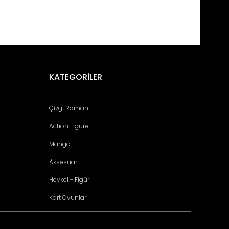
fımıza iletebilirsiniz.
KATEGORİLER
Çizgi Roman
Action Figüre
Manga
Aksesuar
Heykel - Figür
Kart Oyunları