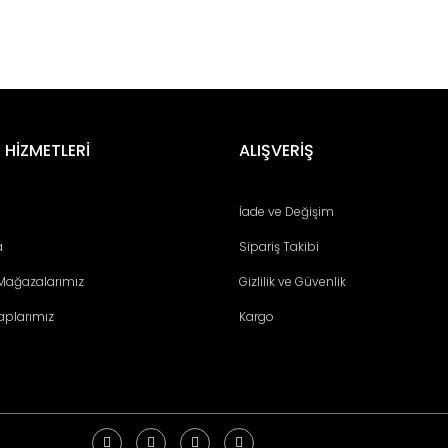
er konularda yetersiz gördüğünüz noktaları öneri formunu kullanarak tara
Bu ürüne ilk yorumu siz yapın!
 HİZMETLERİ
ALIŞVERİŞ
Yorum Yaz
İade ve Değişim
a
Sipariş Takibi
 Mağazalarımız
Gizlilik ve Güvenlik
aplarımız
Kargo
Gönder