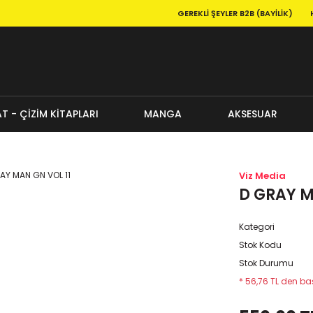
GEREKLI ŞEYLER B2B (BAYILIK)
T - ÇİZİM KİTAPLARI
MANGA
AKSESUAR
Viz Media
D GRAY M
Kategori
Stok Kodu
Stok Durumu
* 56,76 TL den baş