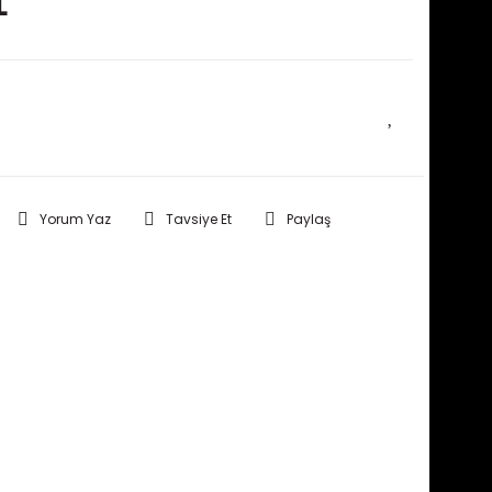
L
E HABER VER
Yorum Yaz
Tavsiye Et
Paylaş