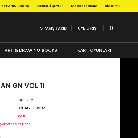
HAFTANIN ÜRÜNÜ
GEREKLI ŞEYLER
MARKALARIMIZ
BIZ KIMIZ
SİPARİŞ TAKİBİ
ÜYE GİRİŞİ
ART & DRAWING BOOKS
KART OYUNLARI
AN GN VOL 11
İngilizce
9781421519982
Yok
layan taksitlerle!!