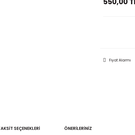
550,00 T
GELİNC
Fiyat Alarmı
TAKSIT SEÇENEKLERI
ÖNERILERINIZ