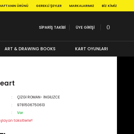
HAFTANIN ÜRÜNÜ
GEREKLI ŞEYLER
MARKALARIMIZ
BIZ KIMIZ
SİPARİŞ TAKİBİ
ÜYE GİRİŞİ
ART & DRAWING BOOKS
KART OYUNLARI
Heart
ÇİZGİ ROMAN- İNGİLİZCE
9781506750613
Var
şlayan taksitlerle!!