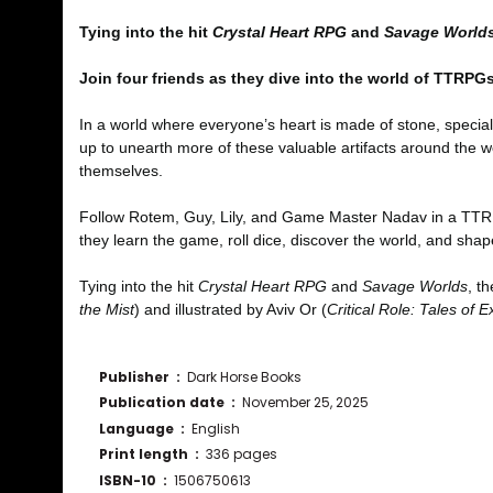
Tying into the hit
Crystal Heart RPG
and
Savage World
Join four friends as they dive into the world of TTRPGs
In a world where everyone’s heart is made of stone, specia
up to unearth more of these valuable artifacts around the w
themselves.
Follow Rotem, Guy, Lily, and Game Master Nadav in a TTRPG 
they learn the game, roll dice, discover the world, and shape 
Tying into the hit
Crystal Heart RPG
and
Savage Worlds
, t
the Mist
) and illustrated by Aviv Or (
Critical Role: Tales of
Publisher ‏ : ‎
Dark Horse Books
Publication date ‏ : ‎
November 25, 2025
Language ‏ : ‎
English
Print length ‏ : ‎
336 pages
ISBN-10 ‏ : ‎
1506750613