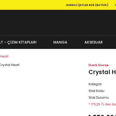
GEREKLI ŞEYLER B2B (BAYILIK)
T - ÇİZİM KİTAPLARI
MANGA
AKSESUAR
 Heart
Dark Horse
Crystal 
Kategori
Stok Kodu
Stok Durumu
* 170,29 TL den ba