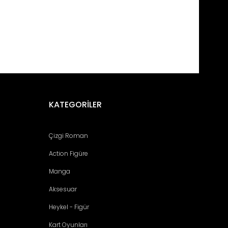
fımıza iletebilirsiniz.
KATEGORİLER
Çizgi Roman
Action Figüre
Manga
Aksesuar
Heykel - Figür
Kart Oyunları