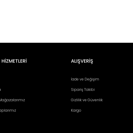
er konularda yetersiz gördüğünüz noktaları öneri formunu kullanarak tara
Bu ürüne ilk yorumu siz yapın!
 HİZMETLERİ
ALIŞVERİŞ
Yorum Yaz
İade ve Değişim
a
Sipariş Takibi
 Mağazalarımız
Gizlilik ve Güvenlik
aplarımız
Kargo
Gönder