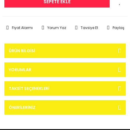
SEPETE EKLE
Fiyat Alarmı
Yorum Yaz
Tavsiye Et
Paylaş
ÜRÜN BILGISI
YORUMLAR
TAKSIT SEÇENEKLERI
ÖNERILERINIZ