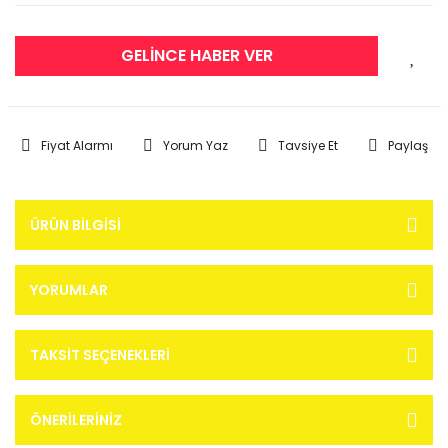
GELİNCE HABER VER
Fiyat Alarmı
Yorum Yaz
Tavsiye Et
Paylaş
ÜRÜN BILGISI
YORUMLAR
TAKSIT SEÇENEKLERI
ÖNERILERINIZ