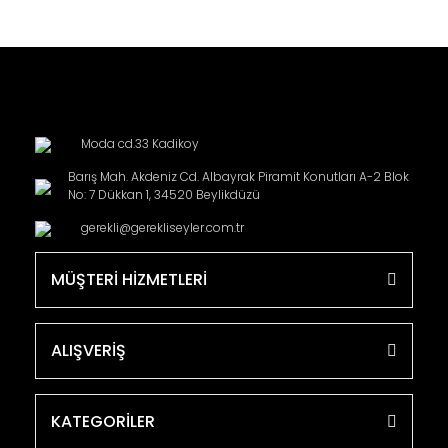
Moda cd.33 Kadikoy
Barış Mah. Akdeniz Cd. Albayrak Piramit Konutları A-2 Blok
No: 7 Dükkan 1, 34520 Beylikdüzü
gerekli@gerekliseyler.com.tr
MÜŞTERİ HİZMETLERİ
ALIŞVERİŞ
KATEGORİLER