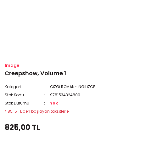
Image
Creepshow, Volume 1
Kategori
ÇİZGİ ROMAN- İNGİLİZCE
Stok Kodu
9781534324800
Stok Durumu
Yok
* 85,15 TL den başlayan taksitlerle!!
825,00 TL