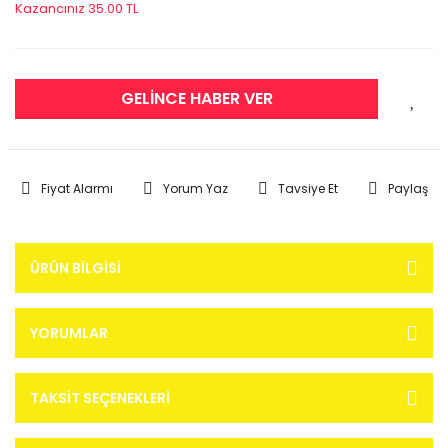
Kazancınız 35.00 TL
GELİNCE HABER VER
Fiyat Alarmı
Yorum Yaz
Tavsiye Et
Paylaş
ÜRÜN BILGISI
YORUMLAR
TAKSIT SEÇENEKLERI