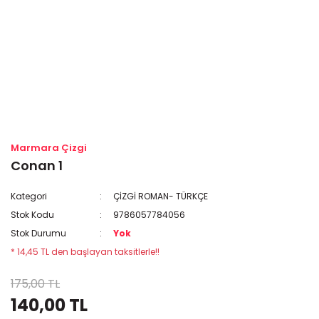
Marmara Çizgi
Conan 1
Kategori
ÇİZGİ ROMAN- TÜRKÇE
Stok Kodu
9786057784056
Stok Durumu
Yok
* 14,45 TL den başlayan taksitlerle!!
175,00 TL
140,00 TL