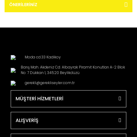
ÖNERILERINIZ
Moda cd.33 Kadikoy
Barış Mah. Akdeniz Cd. Albayrak Piramit Konutları A-2 Blok
No: 7 Dükkan 1, 34520 Beylikdüzü
gerekli@gerekliseyler.com.tr
MÜŞTERİ HİZMETLERİ
ALIŞVERİŞ