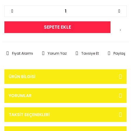
SEPETE EKLE
Fiyat Alarmı
Yorum Yaz
Tavsiye Et
Paylaş
ÜRÜN BILGISI
YORUMLAR
TAKSIT SEÇENEKLERI