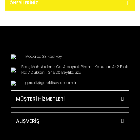
ÖNERILERINIZ
Moda cd.33 Kadikoy
Barış Mah. Akdeniz Cd. Albayrak Piramit Konutları A-2 Blok
No: 7 Dükkan 1, 34520 Beylikdüzü
gerekli@gerekliseyler.com.tr
MÜŞTERİ HİZMETLERİ
ALIŞVERİŞ