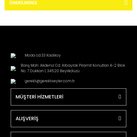
ÖNERILERINIZ
Moda cd.33 Kadikoy
Barış Mah. Akdeniz Cd. Albayrak Piramit Konutları A-2 Blok
No: 7 Dükkan 1, 34520 Beylikdüzü
gerekli@gerekliseyler.com.tr
MÜŞTERİ HİZMETLERİ
ALIŞVERİŞ