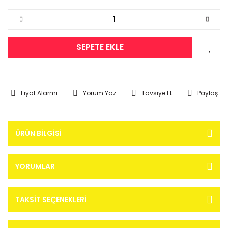
SEPETE EKLE
Fiyat Alarmı
Yorum Yaz
Tavsiye Et
Paylaş
ÜRÜN BILGISI
YORUMLAR
TAKSIT SEÇENEKLERI