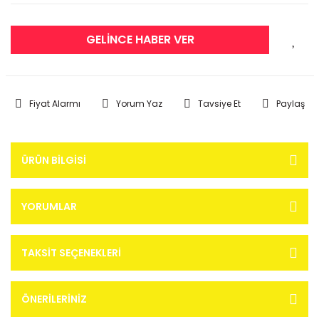
GELİNCE HABER VER
Fiyat Alarmı
Yorum Yaz
Tavsiye Et
Paylaş
ÜRÜN BILGISI
YORUMLAR
TAKSIT SEÇENEKLERI
ÖNERILERINIZ