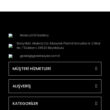
Moda cd.33 Kadikoy
Barış Mah. Akdeniz Cd. Albayrak Piramit Konutları A-2 Blok
No: 7 Dükkan 1, 34520 Beylikdüzü
gerekli@gerekliseyler.com.tr
MÜŞTERİ HİZMETLERİ
ALIŞVERİŞ
KATEGORİLER