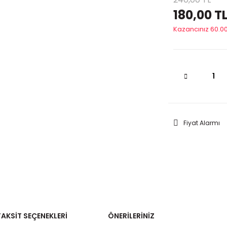
180,00 T
Kazancınız 60.00
Fiyat Alarmı
TAKSIT SEÇENEKLERI
ÖNERILERINIZ