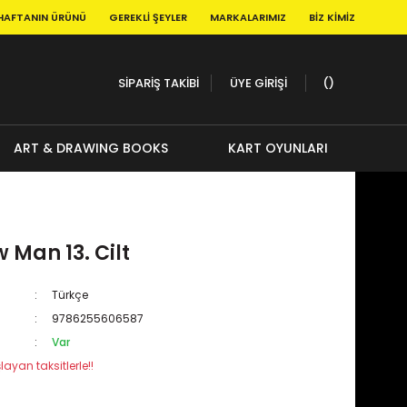
HAFTANIN ÜRÜNÜ
GEREKLI ŞEYLER
MARKALARIMIZ
BIZ KIMIZ
SİPARİŞ TAKİBİ
ÜYE GİRİŞİ
ART & DRAWING BOOKS
KART OYUNLARI
 Man 13. Cilt
Türkçe
9786255606587
Var
layan taksitlerle!!