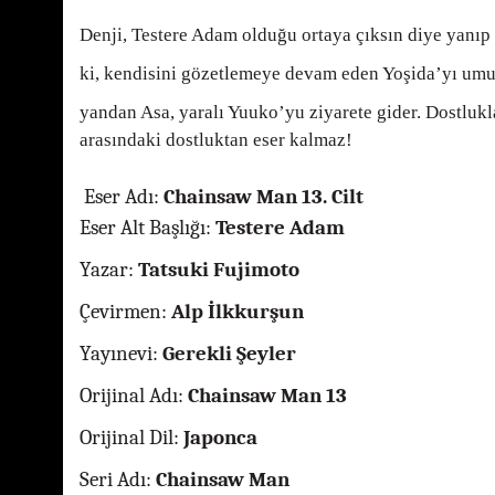
Denji, Testere Adam olduğu ortaya çıksın diye yanıp
ki, kendisini gözetlemeye devam eden Yoşida’yı umu
yandan Asa, yaralı Yuuko’yu ziyarete gider. Dostlukların
arasındaki dostluktan eser kalmaz!
Eser Adı:
Chainsaw Man 13. Cilt
Eser Alt Başlığı:
Testere Adam
Yazar:
Tatsuki Fujimoto
Çevirmen:
Alp İlkkurşun
Yayınevi:
Gerekli Şeyler
Orijinal Adı:
Chainsaw Man 13
Or
i
jinal Dil:
Japonca
Seri Adı:
Chainsaw Man