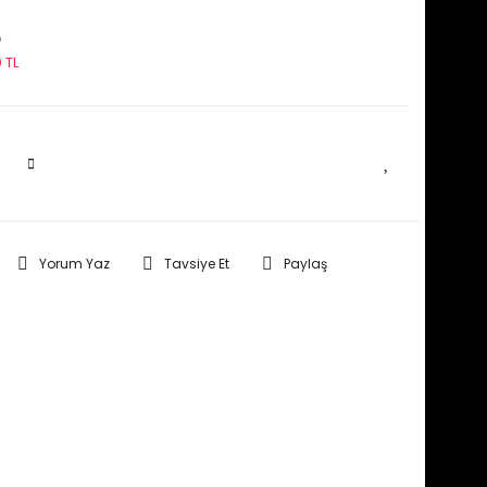
L
 TL
SEPETE EKLE
Yorum Yaz
Tavsiye Et
Paylaş