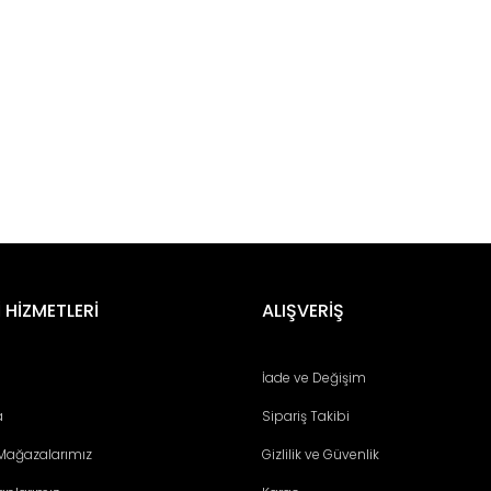
er konularda yetersiz gördüğünüz noktaları öneri formunu kullanarak tara
 HİZMETLERİ
ALIŞVERİŞ
çıkcası gayet sevdim
İade ve Değişim
a
Sipariş Takibi
 Mağazalarımız
Gizlilik ve Güvenlik