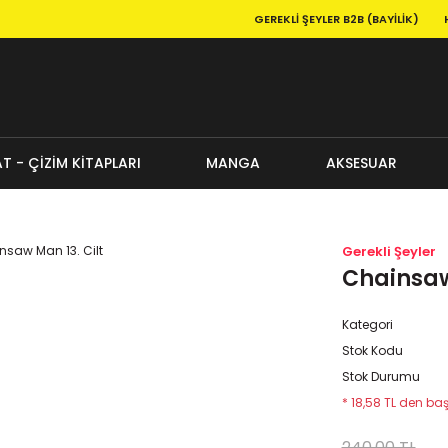
GEREKLI ŞEYLER B2B (BAYILIK)
T - ÇİZİM KİTAPLARI
MANGA
AKSESUAR
Gerekli Şeyler
Chainsaw
Kategori
Stok Kodu
Stok Durumu
* 18,58 TL den baş
240,00 TL