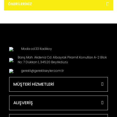
ÖNERILERINIZ
Moda cd.33 Kadikoy
Barış Mah. Akdeniz Cd. Albayrak Piramit Konutları A-2 Blok
No: 7 Dükkan 1, 34520 Beylikdüzü
gerekli@gerekliseyler.com.tr
MÜŞTERİ HİZMETLERİ
ALIŞVERİŞ