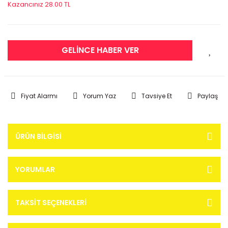
Kazancınız 28.00 TL
GELİNCE HABER VER
Fiyat Alarmı
Yorum Yaz
Tavsiye Et
Paylaş
ÜRÜN BILGISI
YORUMLAR
TAKSIT SEÇENEKLERI