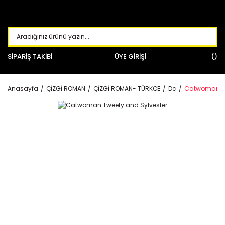
SİPARİŞ TAKİBİ
ÜYE GİRİŞİ
Anasayfa
ÇİZGİ ROMAN
ÇİZGİ ROMAN- TÜRKÇE
Dc
Catwoman Tw