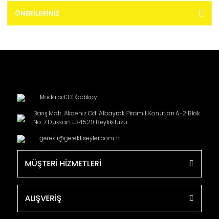
ÖNERILERINIZ
Moda cd.33 Kadikoy
Barış Mah. Akdeniz Cd. Albayrak Piramit Konutları A-2 Blok
No: 7 Dükkan 1, 34520 Beylikdüzü
gerekli@gerekliseyler.com.tr
MÜŞTERİ HİZMETLERİ
ALIŞVERİŞ