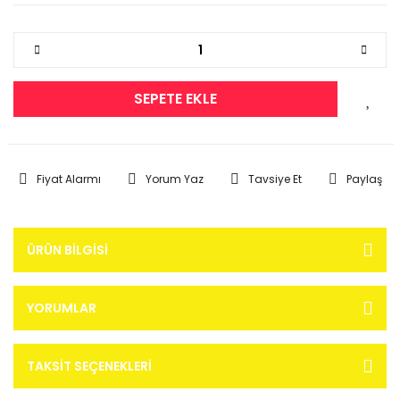
SEPETE EKLE
Fiyat Alarmı
Yorum Yaz
Tavsiye Et
Paylaş
ÜRÜN BILGISI
YORUMLAR
TAKSIT SEÇENEKLERI