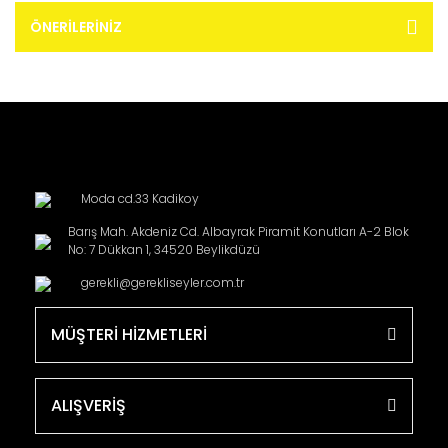
ÖNERILERINIZ
Moda cd.33 Kadikoy
Barış Mah. Akdeniz Cd. Albayrak Piramit Konutları A-2 Blok
No: 7 Dükkan 1, 34520 Beylikdüzü
gerekli@gerekliseyler.com.tr
MÜŞTERİ HİZMETLERİ
ALIŞVERİŞ