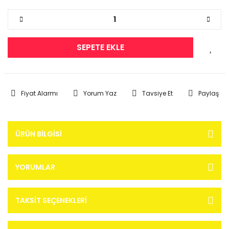
SEPETE EKLE
Fiyat Alarmı
Yorum Yaz
Tavsiye Et
Paylaş
ÜRÜN BILGISI
YORUMLAR
TAKSIT SEÇENEKLERI