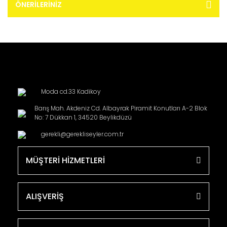
ÖNERILERINIZ
Moda cd.33 Kadikoy
Barış Mah. Akdeniz Cd. Albayrak Piramit Konutları A-2 Blok
No: 7 Dükkan 1, 34520 Beylikdüzü
gerekli@gerekliseyler.com.tr
MÜŞTERİ HİZMETLERİ
ALIŞVERİŞ