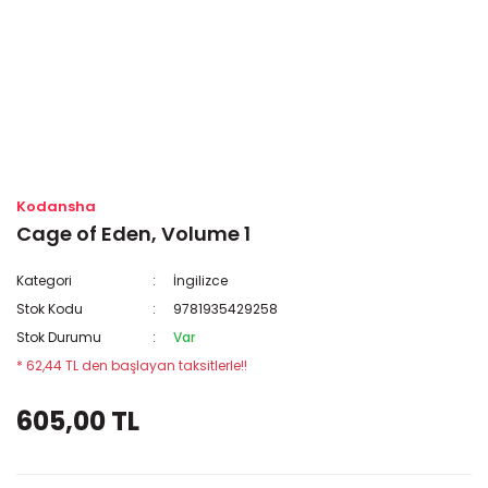
Kodansha
Cage of Eden, Volume 1
Kategori
İngilizce
Stok Kodu
9781935429258
Stok Durumu
Var
* 62,44 TL den başlayan taksitlerle!!
605,00 TL