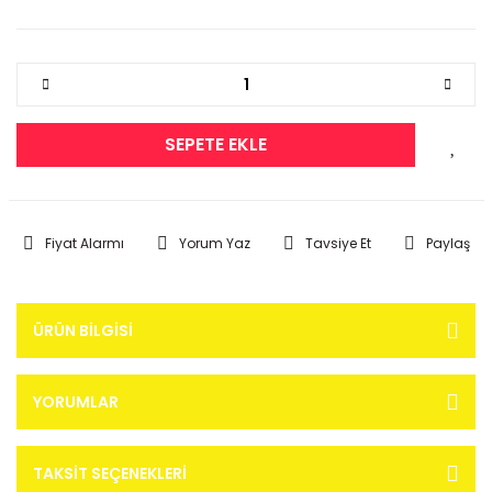
SEPETE EKLE
Fiyat Alarmı
Yorum Yaz
Tavsiye Et
Paylaş
ÜRÜN BILGISI
YORUMLAR
TAKSIT SEÇENEKLERI