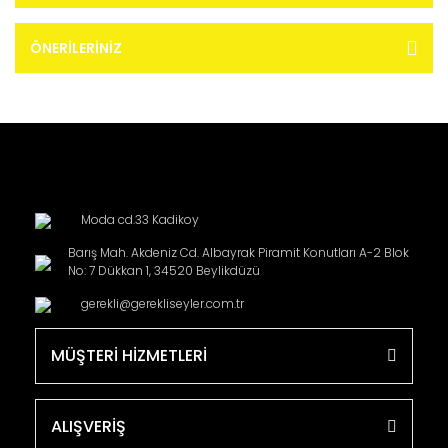
ÖNERILERINIZ
Moda cd.33 Kadikoy
Barış Mah. Akdeniz Cd. Albayrak Piramit Konutları A-2 Blok
No: 7 Dükkan 1, 34520 Beylikdüzü
gerekli@gerekliseyler.com.tr
MÜŞTERİ HİZMETLERİ
ALIŞVERİŞ