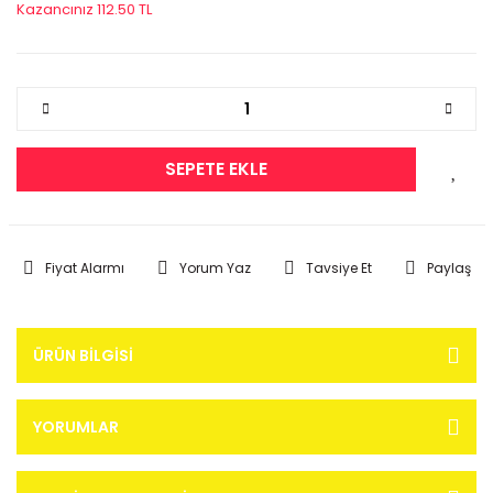
Kazancınız 112.50 TL
SEPETE EKLE
Fiyat Alarmı
Yorum Yaz
Tavsiye Et
Paylaş
ÜRÜN BILGISI
YORUMLAR