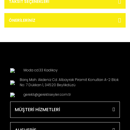
TAKSIT SEÇENEKLERI
ÖNERILERINIZ
Moda cd.33 Kadikoy
Barış Mah. Akdeniz Cd. Albayrak Piramit Konutları A-2 Blok
No: 7 Dükkan 1, 34520 Beylikdüzü
gerekli@gerekliseyler.com.tr
MÜŞTERİ HİZMETLERİ