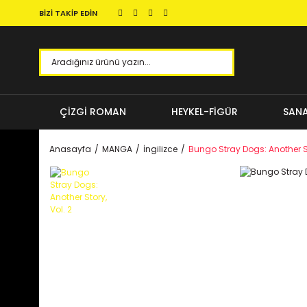
BİZİ TAKİP EDİN
ÇİZGİ ROMAN
HEYKEL-FİGÜR
SANA
Anasayfa
MANGA
İngilizce
Bungo Stray Dogs: Another St