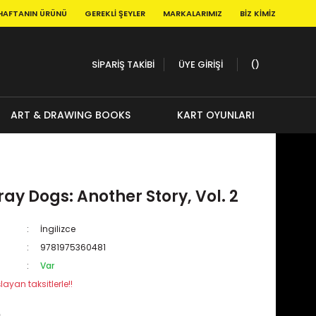
HAFTANIN ÜRÜNÜ
GEREKLI ŞEYLER
MARKALARIMIZ
BIZ KIMIZ
SİPARİŞ TAKİBİ
ÜYE GİRİŞİ
ART & DRAWING BOOKS
KART OYUNLARI
ay Dogs: Another Story, Vol. 2
İngilizce
9781975360481
Var
layan taksitlerle!!