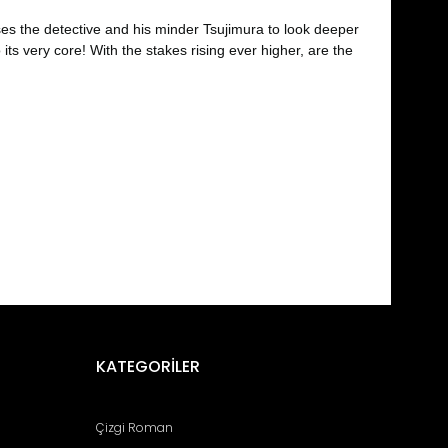
s the detective and his minder Tsujimura to look deeper
its very core! With the stakes rising ever higher, are the
fımıza iletebilirsiniz.
KATEGORİLER
Çizgi Roman