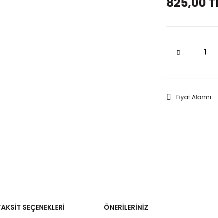
825,00 T
Fiyat Alarmı
TAKSIT SEÇENEKLERI
ÖNERILERINIZ