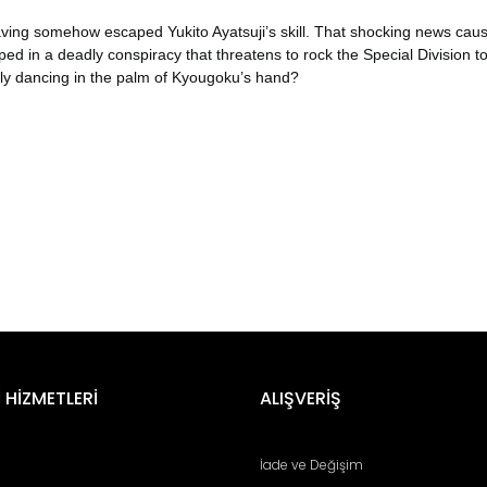
ing somehow escaped Yukito Ayatsuji’s skill. That shocking news cause
ed in a deadly conspiracy that threatens to rock the Special Division to 
ly dancing in the palm of Kyougoku’s hand?
er konularda yetersiz gördüğünüz noktaları öneri formunu kullanarak tara
Bu ürüne ilk yorumu siz yapın!
 HİZMETLERİ
ALIŞVERİŞ
Yorum Yaz
İade ve Değişim