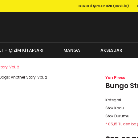
GEREKLI ŞEYLER B2B (BAYILIK)
T - ÇİZİM KİTAPLARI
MANGA
AKSESUAR
ory, Vol. 2
Yen Press
Bungo Str
Kategori
Stok Kodu
Stok Durumu
* 85,15 TL den baş