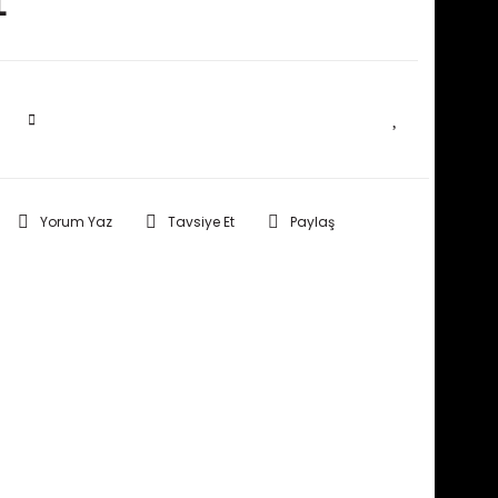
L
SEPETE EKLE
Yorum Yaz
Tavsiye Et
Paylaş