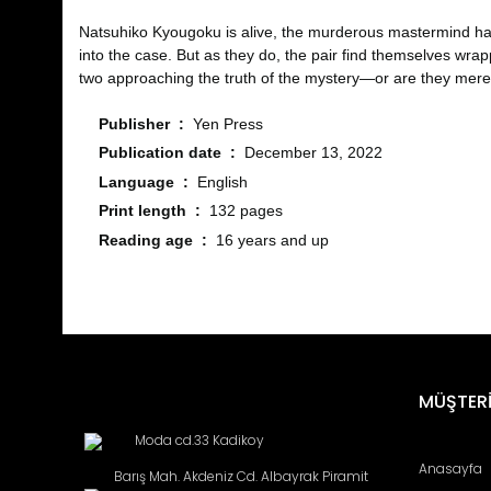
Natsuhiko Kyougoku is alive, the murderous mastermind hav
into the case. But as they do, the pair find themselves wrapp
two approaching the truth of the mystery―or are they mere
Publisher ‏ : ‎
Yen Press
Publication date ‏ : ‎
December 13, 2022
Language ‏ : ‎
English
Print length ‏ : ‎
132 pages
Reading age ‏ : ‎
16 years and up
Bu ürünün fiyat bilgisi, resim, ürün açıklamalarında ve diğ
Görüş ve önerileriniz için teşekkür ederiz.
Ürün resmi kalitesiz, bozuk veya görüntülenemiyor.
MÜŞTERİ
Ürün açıklamasında eksik bilgiler bulunuyor.
Moda cd.33 Kadikoy
Ürün bilgilerinde hatalar bulunuyor.
Anasayfa
Barış Mah. Akdeniz Cd. Albayrak Piramit
Ürün fiyatı diğer sitelerden daha pahalı.