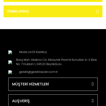
ÖNERILERINIZ
Moda cd.33 Kadikoy
Barış Mah. Akdeniz Cd. Albayrak Piramit Konutları A-2 Blok
No: 7 Dükkan 1, 34520 Beylikdüzü
gerekli@gerekliseyler.com.tr
MÜŞTERİ HİZMETLERİ
ALIŞVERİŞ