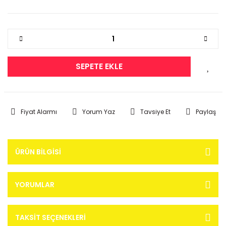
SEPETE EKLE
Fiyat Alarmı
Yorum Yaz
Tavsiye Et
Paylaş
ÜRÜN BILGISI
YORUMLAR
TAKSIT SEÇENEKLERI