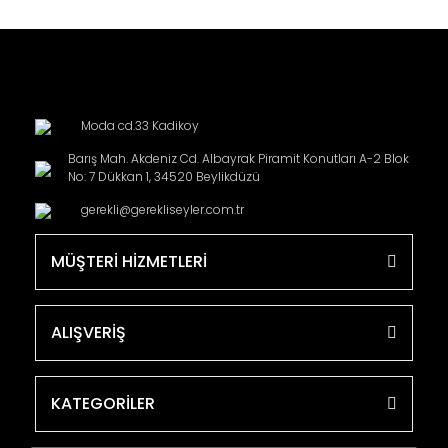
Moda cd.33 Kadikoy
Barış Mah. Akdeniz Cd. Albayrak Piramit Konutları A-2 Blok
No: 7 Dükkan 1, 34520 Beylikdüzü
gerekli@gerekliseyler.com.tr
MÜŞTERİ HİZMETLERİ
ALIŞVERİŞ
KATEGORİLER