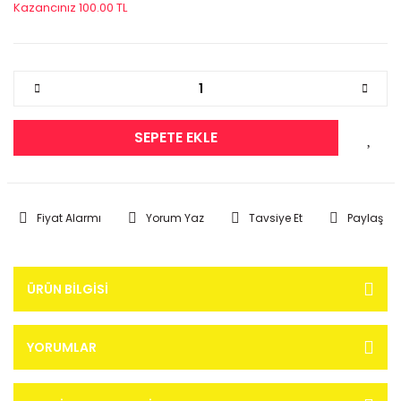
Kazancınız 100.00 TL
SEPETE EKLE
Fiyat Alarmı
Yorum Yaz
Tavsiye Et
Paylaş
ÜRÜN BILGISI
YORUMLAR