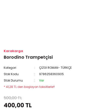
Karakarga
Borodino Trampetçisi
Kategori
ÇİZGİ ROMAN- TÜRKÇE
Stok Kodu
9786258360905
Stok Durumu
Var
* 41,28 TL den başlayan taksitlerle!!
500,00 TL
400,00 TL