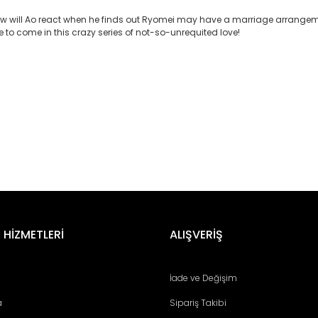
t how will Ao react when he finds out Ryomei may have a marriage arrange
e to come in this crazy series of not-so-unrequited love!
er konularda yetersiz gördüğünüz noktaları öneri formunu kullanarak tara
Bu ürüne ilk yorumu siz yapın!
 HİZMETLERİ
ALIŞVERİŞ
Yorum Yaz
İade ve Değişim
a
Sipariş Takibi