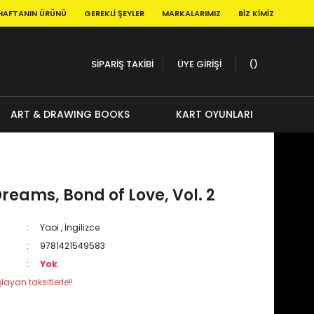
HAFTANIN ÜRÜNÜ
GEREKLI ŞEYLER
MARKALARIMIZ
BIZ KIMIZ
SİPARİŞ TAKİBİ
ÜYE GİRİŞİ
ART & DRAWING BOOKS
KART OYUNLARI
reams, Bond of Love, Vol. 2
Yaoi
,
İngilizce
9781421549583
Yok
layan taksitlerle!!