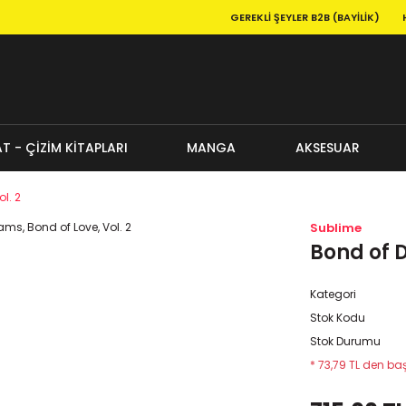
GEREKLI ŞEYLER B2B (BAYILIK)
T - ÇİZİM KİTAPLARI
MANGA
AKSESUAR
l. 2
Sublime
Bond of D
Kategori
Stok Kodu
Stok Durumu
* 73,79 TL den baş