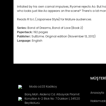
Irritated by his own carnal impulses, Ryomei rejects Ao. Bu
who looks just like Ao appears on the scene? There’s a lot mor
Reads R to L (Japanese Style) for Mature audiences.
Bond of Dreams, Bond of Love (Book 2)
Series:
192 pages
Paperback:
SuBLime; Original edition (November 13, 2012)
Publisher:
English
Language:
Bu ürünün fiyat bilgisi, resim, ürün açıklamalarında ve diğ
Görüş ve önerileriniz için teşekkür ederiz.
Ürün resmi kalitesiz, bozuk veya görüntülenemiyor.
MÜŞTERİ
Ürün açıklamasında eksik bilgiler bulunuyor.
Moda cd.33 Kadikoy
Ürün bilgilerinde hatalar bulunuyor.
Anasayfa
Barış Mah. Akdeniz Cd. Albayrak Piramit
Ürün fiyatı diğer sitelerden daha pahalı.
Konutları A-2 Blok No: 7 Dükkan 1, 34520
Hakkımızd
Bu ürüne benzer farklı alternatifler olmalı.
Beylikdüzü