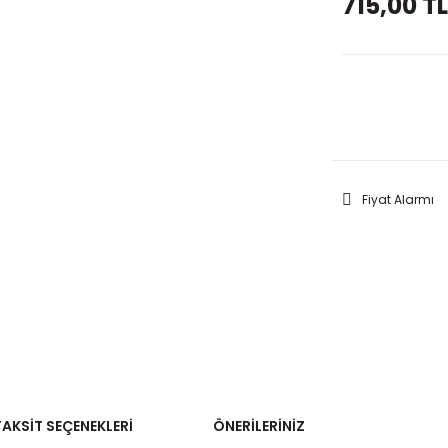
715,00 TL
GELİNC
Fiyat Alarmı
TAKSIT SEÇENEKLERI
ÖNERILERINIZ