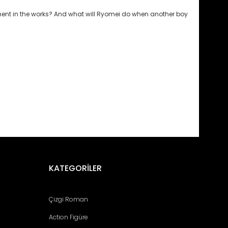
ment in the works? And what will Ryomei do when another boy
fımıza iletebilirsiniz.
KATEGORİLER
Çizgi Roman
Action Figüre