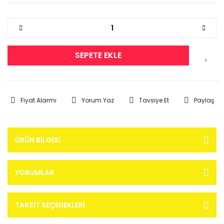
SEPETE EKLE
Fiyat Alarmı
Yorum Yaz
Tavsiye Et
Paylaş
ÜRÜN BILGISI
YORUMLAR
TAKSIT SEÇENEKLERI