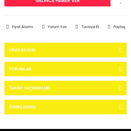
GELİNCE HABER VER
Fiyat Alarmı
Yorum Yaz
Tavsiye Et
Paylaş
ÜRÜN BILGISI
YORUMLAR
TAKSIT SEÇENEKLERI
ÖNERILERINIZ