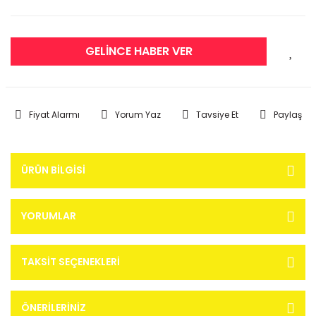
GELİNCE HABER VER
Fiyat Alarmı
Yorum Yaz
Tavsiye Et
Paylaş
ÜRÜN BILGISI
YORUMLAR
TAKSIT SEÇENEKLERI
ÖNERILERINIZ