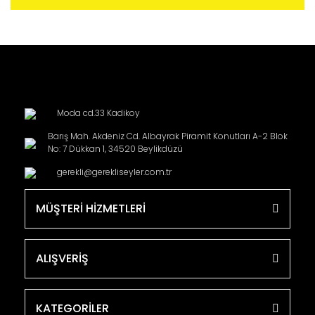
Moda cd.33 Kadikoy
Barış Mah. Akdeniz Cd. Albayrak Piramit Konutları A-2 Blok
No: 7 Dükkan 1, 34520 Beylikdüzü
gerekli@gerekliseyler.com.tr
MÜŞTERİ HİZMETLERİ
ALIŞVERİŞ
KATEGORİLER