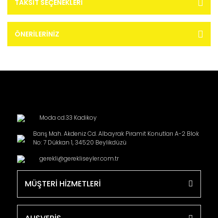
TAKSIT SEÇENEKLERI
ÖNERILERINIZ
Moda cd.33 Kadikoy
Barış Mah. Akdeniz Cd. Albayrak Piramit Konutları A-2 Blok
No: 7 Dükkan 1, 34520 Beylikdüzü
gerekli@gerekliseyler.com.tr
MÜŞTERİ HİZMETLERİ