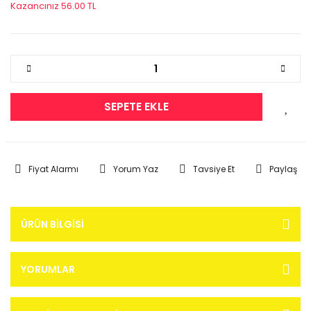
Kazancınız 56.00 TL
SEPETE EKLE
Fiyat Alarmı
Yorum Yaz
Tavsiye Et
Paylaş
ÜRÜN BILGISI
YORUMLAR